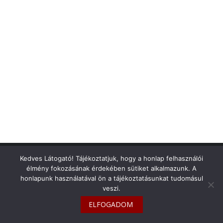
info@toyotaclub.hu
Kedves Látogató! Tájékoztatjuk, hogy a honlap felhasználói
élmény fokozásának érdekében sütiket alkalmazunk. A
Copyright © 2026
Toyota Klub Magyarország
honlapunk használatával ön a tájékoztatásunkat tudomásul
veszi.
ELFOGADOM