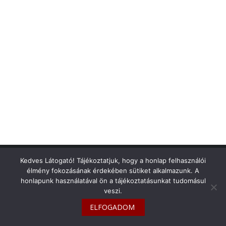
info@toyotaclub.hu
Kedves Látogató! Tájékoztatjuk, hogy a honlap felhasználói
élmény fokozásának érdekében sütiket alkalmazunk. A
Copyright © 2026
Toyota Klub Magyarország
honlapunk használatával ön a tájékoztatásunkat tudomásul
veszi.
ELFOGADOM