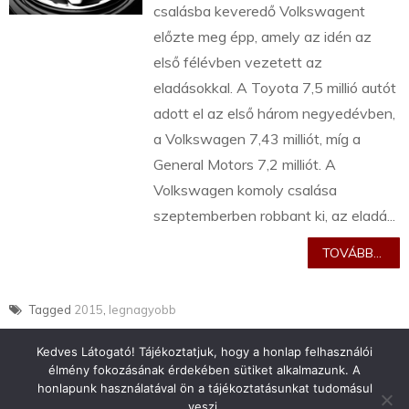
csalásba keveredő Volkswagent
előzte meg épp, amely az idén az
első félévben vezetett az
eladásokkal. A Toyota 7,5 millió autót
adott el az első három negyedévben,
a Volkswagen 7,43 milliót, míg a
General Motors 7,2 milliót. A
Volkswagen komoly csalása
szeptemberben robbant ki, az eladá...
TOVÁBB...
Tagged
2015
,
legnagyobb
Kedves Látogató! Tájékoztatjuk, hogy a honlap felhasználói
élmény fokozásának érdekében sütiket alkalmazunk. A
honlapunk használatával ön a tájékoztatásunkat tudomásul
veszi.