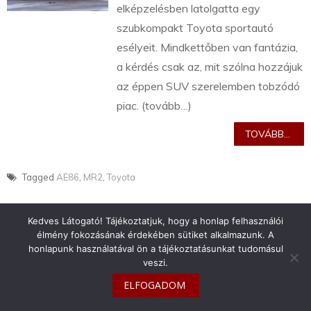
elképzelésben latolgatta egy
szubkompakt Toyota sportautó
esélyeit. Mindkettőben van fantázia,
a kérdés csak az, mit szólna hozzájuk
az éppen SUV szerelemben tobzódó
piac. (tovább…)
TOVÁBB...
Tagged
AE86
,
MR2
,
Toyota
Kedves Látogató! Tájékoztatjuk, hogy a honlap felhasználói
élmény fokozásának érdekében sütiket alkalmazunk. A
honlapunk használatával ön a tájékoztatásunkat tudomásul
veszi.
info@toyotaclub.hu
ELFOGADOM
Copyright © 2026
Toyota Klub Magyarország