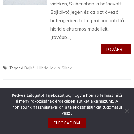
vidékén, Szibériában, a befagyott
Bajkál-tó jegén és az azt övező
hótengerben tette próbára öntöltő
hibrid elektromos modelljeit.
(tovább…)
TOVÁBB...
Tagged
Bajkál
,
Hibrid
,
lexus
,
Sikov
Kedves Látogató! Tájékoztatjuk, hogy a honlap felhasználói
élmény fokozásának érdekében sütiket alkalmazunk. A
info@toyotaclub.hu
honlapunk használatával ön a tájékoztatásunkat tudomásul
veszi.
Copyright © 2026
Toyota Klub Magyarország
ELFOGADOM