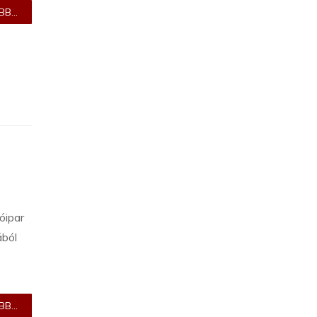
B...
óipar
ából
B...