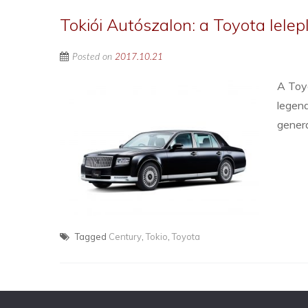
Tokiói Autószalon: a Toyota lelep
Posted on
2017.10.21
A Toyo
legend
generá
Tagged
Century
,
Tokio
,
Toyota