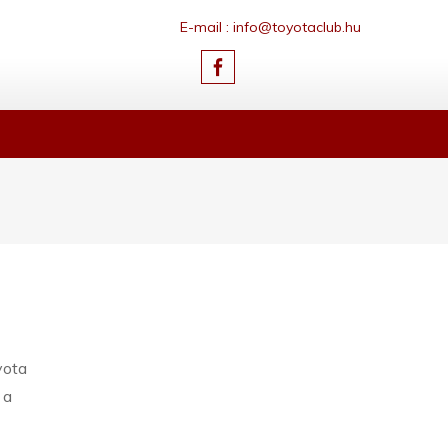
E-mail : info@toyotaclub.hu
yota
 a