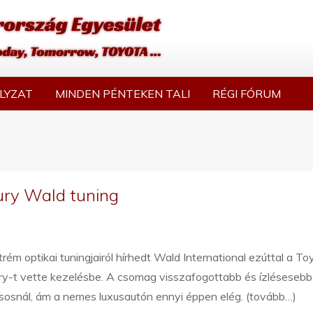
LYZAT
MINDEN PÉNTEKEN TALI
RÉGI FÓRUM
tury Wald tuning
rém optikai tuningjairól hírhedt Wald International ezúttal a To
ry-t vette kezelésbe. A csomag visszafogottabb és ízlésesebb
sosnál, ám a nemes luxusautón ennyi éppen elég. (tovább…)