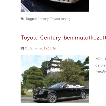
Tagged
Century
,
Toyota
,
tuning
Toyota Century-ben mutatkozott 
Posted on
2019.12.18
Múlt 
az or
(tová