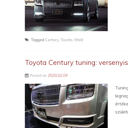
Tagged
Century
,
Toyota
,
Wald
Toyota Century tuning: versenyis
Posted on
2020.02.09
Tuning
legnag
értéke
szület