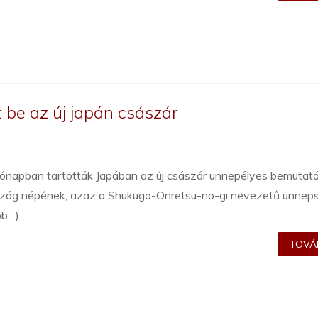
be az új japán császár
hónapban tartották Japában az új császár ünnepélyes bemutat
szág népének, azaz a Shukuga-Onretsu-no-gi nevezetű ünneps
bb…)
TOVÁB