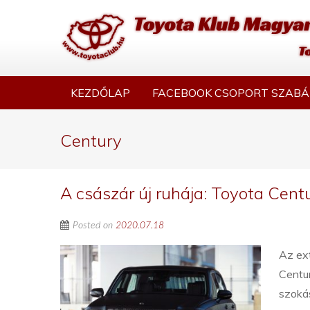
KEZDŐLAP
FACEBOOK CSOPORT SZABÁ
Century
A császár új ruhája: Toyota Cen
Posted on
2020.07.18
Az ext
Centu
szoká