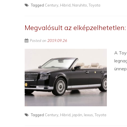
Tagged
Century
,
Hibrid
,
Naruhito
,
Toyota
Megvalósult az elképzelhetetlen:
Posted on
2019.09.26
A Toyo
legnag
ünneps
Tagged
Century
,
Hibrid
,
japán
,
lexus
,
Toyota