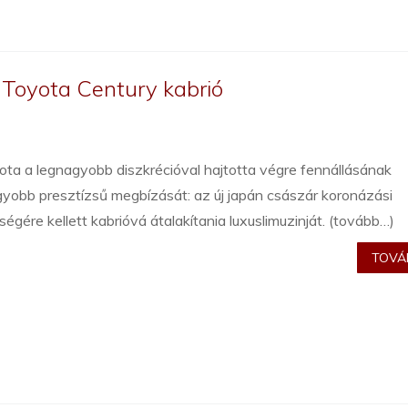
 Toyota Century kabrió
ta a legnagyobb diszkrécióval hajtotta végre fennállásának
yobb presztízsű megbízását: az új japán császár koronázási
égére kellett kabrióvá átalakítania luxuslimuzinját. (tovább…)
TOVÁB