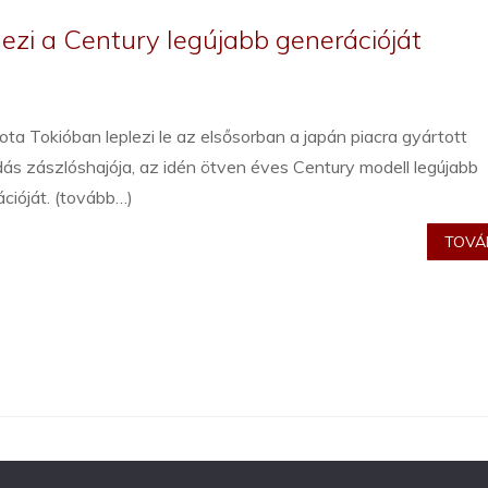
lezi a Century legújabb generációját
ta Tokióban leplezi le az elsősorban a japán piacra gyártott
ás zászlóshajója, az idén ötven éves Century modell legújabb
cióját. (tovább…)
TOVÁB