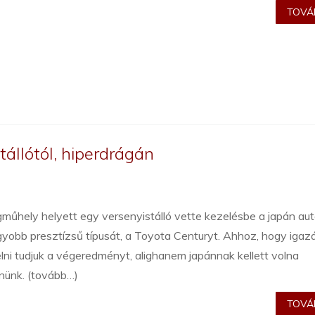
TOVÁB
tállótól, hiperdrágán
műhely helyett egy versenyistálló vette kezelésbe a japán aut
yobb presztízsű típusát, a Toyota Centuryt. Ahhoz, hogy igaz
lni tudjuk a végeredményt, alighanem japánnak kellett volna
nünk. (tovább…)
TOVÁB