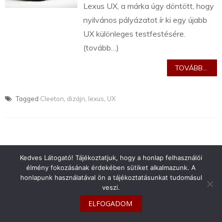
Lexus UX, a márka úgy döntött, hogy
nyilvános pályázatot ír ki egy újabb
UX különleges testfestésére.
(tovább…)
TOVÁBB...
Tagged
Cleeton
,
dizájn
,
lexus
,
UX
Kedves Látogató! Tájékoztatjuk, hogy a honlap felhasználói
info@toyotaclub.hu
élmény fokozásának érdekében sütiket alkalmazunk. A
Copyright © 2026
Toyota Klub Magyarország
honlapunk használatával ön a tájékoztatásunkat tudomásul
veszi.
ELFOGADOM