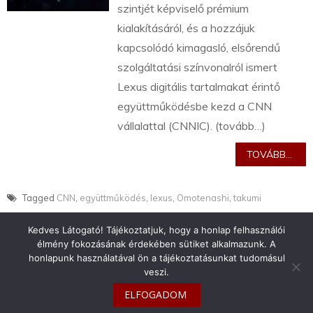
szintjét képviselő prémium
kialakításáról, és a hozzájuk
kapcsolódó kimagasló, elsőrendű
szolgáltatási színvonalról ismert
Lexus digitális tartalmakat érintő
együttműködésbe kezd a CNN
vállalattal (CNNIC). (tovább…)
TOVÁBB...
Tagged
CNN
,
együttműködés
,
lexus
,
Omotenashi
,
takumi
Kedves Látogató! Tájékoztatjuk, hogy a honlap felhasználói
élmény fokozásának érdekében sütiket alkalmazunk. A
honlapunk használatával ön a tájékoztatásunkat tudomásul
veszi.
info@toyotaclub.hu
ELFOGADOM
Copyright © 2026
Toyota Klub Magyarország