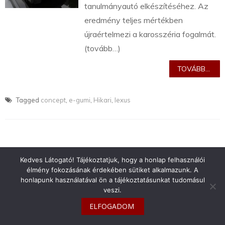
tanulmányautó elkészítéséhez. Az
eredmény teljes mértékben
újraértelmezi a karosszéria fogalmát.
(tovább…)
TOVÁBB...
Tagged
concept
,
e-gumi
,
Hikari
,
lexus
Kedves Látogató! Tájékoztatjuk, hogy a honlap felhasználói
info@toyotaclub.hu
élmény fokozásának érdekében sütiket alkalmazunk. A
Copyright © 2026
Toyota Klub Magyarország
honlapunk használatával ön a tájékoztatásunkat tudomásul
veszi.
ELFOGADOM