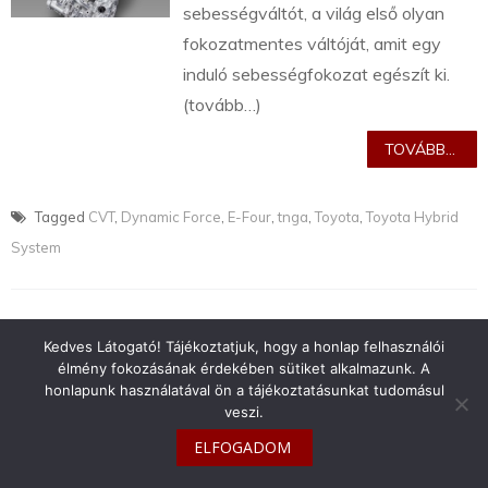
sebességváltót, a világ első olyan
fokozatmentes váltóját, amit egy
induló sebességfokozat egészít ki.
(tovább…)
TOVÁBB...
Tagged
CVT
,
Dynamic Force
,
E-Four
,
tnga
,
Toyota
,
Toyota Hybrid
System
Kedves Látogató! Tájékoztatjuk, hogy a honlap felhasználói
élmény fokozásának érdekében sütiket alkalmazunk. A
info@toyotaclub.hu
honlapunk használatával ön a tájékoztatásunkat tudomásul
veszi.
Copyright © 2026
Toyota Klub Magyarország
ELFOGADOM