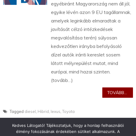
egyébiránt Magyarország nem áll jól,
egyike lévén azon 9 EU tagállamnak,
amelyek leginkább elmaradtak a
javítását célzó intézkedések
megvalósítása terén) súlyosan
kedvezőtlen irányba befolyásoló
dízel autók iránti kereslet sosem
látott mélyrepülést mutat, mind
európai, mind hazai szinten.
(tovább…)
TOVÁBB...
Tagged
diesel
,
Hibrid
,
lexus
,
Toyota
Kedves Látogató! Tájékoztatjuk, hogy a honlap felhasználói
élmény fokozásának érdekében sütiket alkalmazunk. A