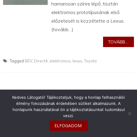
hamarosan színre lépő, tisztán
elektromos prototípusának első
előzetesét is közzétette a Lexus.
(tovább…)
TOVÁBB...
Tagged
BEV
,
Direct4
,
elektromos
,
lexus
,
Toyota
Kedves Látogató! Tájékoztatjuk, hogy a honlap felhasználói
info@toyotaclub.hu
élmény fokozásának érdekében sütiket alkalmazunk. A
Copyright © 2026
Toyota Klub Magyarország
honlapunk használatával ön a tájékoztatásunkat tudomásul
veszi.
ELFOGADOM