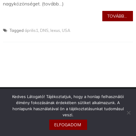
nagyközönséget. (tovább…)
TOVÁBB...
Tagged
április1
,
DNS
,
lexus
,
USA
info@toyotaclub.hu
Kedves Látogató! Tájékoztatjuk, hogy a honlap felhasználói
élmény fokozásának érdekében sütiket alkalmazunk. A
Copyright © 2026
Toyota Klub Magyarország
honlapunk használatával ön a tájékoztatásunkat tudomásul
veszi.
ELFOGADOM