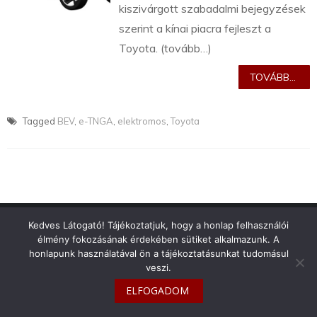
kiszivárgott szabadalmi bejegyzések
szerint a kínai piacra fejleszt a
Toyota. (tovább…)
TOVÁBB...
Tagged
BEV
,
e-TNGA
,
elektromos
,
Toyota
info@toyotaclub.hu
Kedves Látogató! Tájékoztatjuk, hogy a honlap felhasználói
élmény fokozásának érdekében sütiket alkalmazunk. A
Copyright © 2026
Toyota Klub Magyarország
honlapunk használatával ön a tájékoztatásunkat tudomásul
veszi.
ELFOGADOM