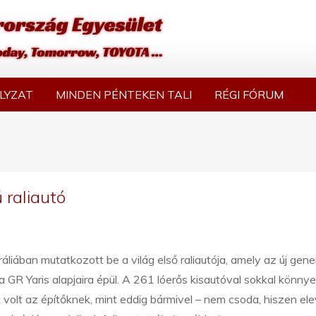
LYZAT
MINDEN PÉNTEKEN TALI
RÉGI FÓRUM
 raliautó
áliában mutatkozott be a világ első raliautója, amely az új gene
 GR Yaris alapjaira épül. A 261 lóerős kisautóval sokkal könny
 volt az építőknek, mint eddig bármivel – nem csoda, hiszen el