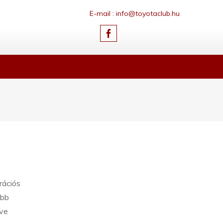
E-mail : info@toyotaclub.hu
rációs
ebb
eve