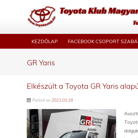
KEZDŐLAP
FACEBOOK CSOPORT SZABÁ
GR Yaris
Elkészült a Toyota GR Yaris alapú
Posted on
2021.03.28
Ausztr
Toyota
dolguk