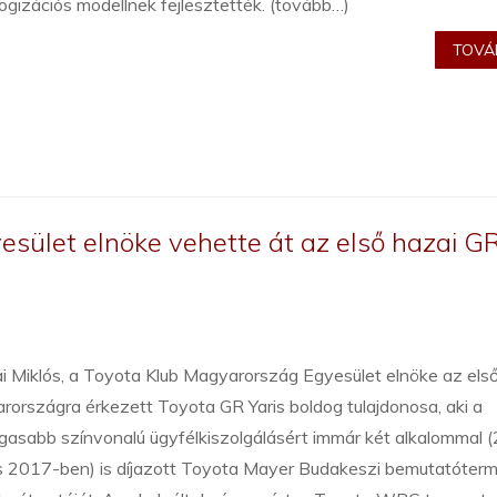
gizációs modellnek fejlesztették. (tovább…)
TOVÁB
sület elnöke vehette át az első hazai G
ai Miklós, a Toyota Klub Magyarország Egyesület elnöke az els
országra érkezett Toyota GR Yaris boldog tulajdonosa, aki a
gasabb színvonalú ügyfélkiszolgálásért immár két alkalommal 
s 2017-ben) is díjazott Toyota Mayer Budakeszi bemutatóter