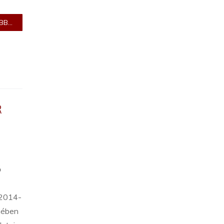
B...
R
ő
(2014-
mében