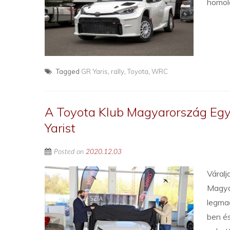
homolo
Tagged
GR Yaris
,
rally
,
Toyota
,
WRC
A Toyota Klub Magyarország Egye
Yarist
Posted on
2020.12.03
Váralj
Magyar
legma
ben é