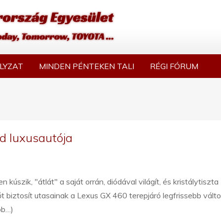
LYZAT
MINDEN PÉNTEKEN TALI
RÉGI FÓRUM
d luxusautója
n kúszik, "átlát" a saját orrán, diódával világít, és kristálytiszta
t biztosít utasainak a Lexus GX 460 terepjáró legfrissebb vált
bb…)