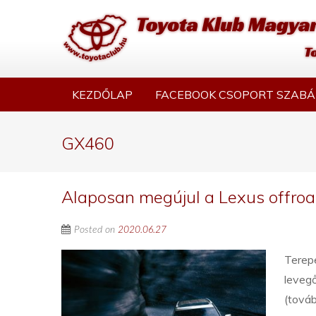
KEZDŐLAP
FACEBOOK CSOPORT SZABÁ
GX460
Alaposan megújul a Lexus offroa
Posted on
2020.06.27
Terepe
levegő
(tová