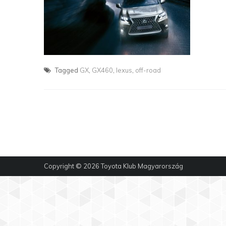
Tagged
GX
,
GX460
,
lexus
,
off-road
Copyright © 2026
Toyota Klub Magyarország