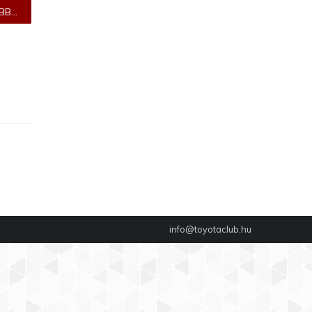
B...
info@toyotaclub.hu