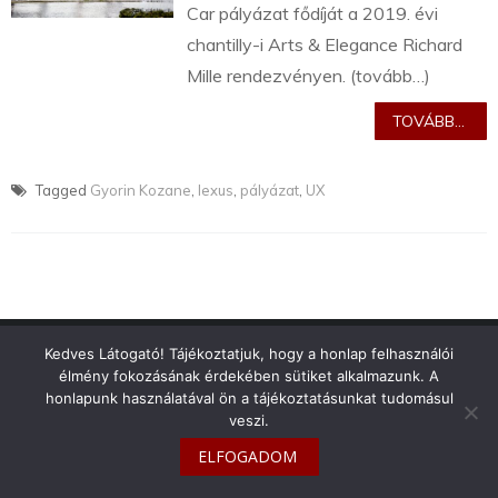
Car pályázat fődíját a 2019. évi
chantilly-i Arts & Elegance Richard
Mille rendezvényen. (tovább…)
TOVÁBB...
Tagged
Gyorin Kozane
,
lexus
,
pályázat
,
UX
info@toyotaclub.hu
Kedves Látogató! Tájékoztatjuk, hogy a honlap felhasználói
élmény fokozásának érdekében sütiket alkalmazunk. A
Copyright © 2026
Toyota Klub Magyarország
honlapunk használatával ön a tájékoztatásunkat tudomásul
veszi.
ELFOGADOM