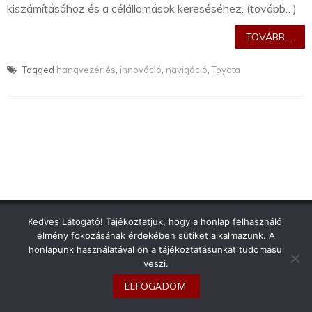
kiszámításához és a célállomások kereséséhez. (tovább…)
TOVÁBB...
Tagged
hangvezérlés
,
innováció
,
navigáció
,
Toyota
info@toyotaclub.hu
Kedves Látogató! Tájékoztatjuk, hogy a honlap felhasználói
élmény fokozásának érdekében sütiket alkalmazunk. A
Copyright © 2026
Toyota Klub Magyarország
honlapunk használatával ön a tájékoztatásunkat tudomásul
veszi.
ELFOGADOM