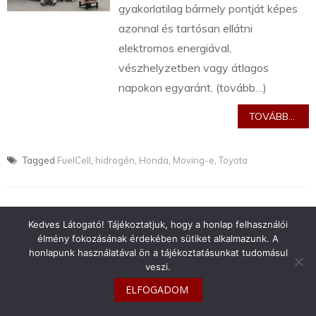
gyakorlatilag bármely pontját képes
azonnal és tartósan ellátni
elektromos energiával,
vészhelyzetben vagy átlagos
napokon egyaránt. (tovább…)
TOVÁBB...
Tagged
FuelCell
,
hidrogén
,
Honda
,
Moving-e
,
Toyota
Kedves Látogató! Tájékoztatjuk, hogy a honlap felhasználói
élmény fokozásának érdekében sütiket alkalmazunk. A
info@toyotaclub.hu
honlapunk használatával ön a tájékoztatásunkat tudomásul
veszi.
Copyright © 2026
Toyota Klub Magyarország
ELFOGADOM