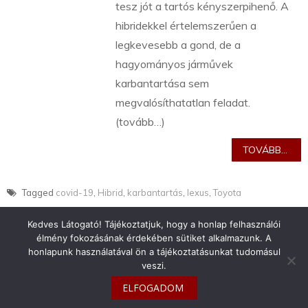
tesz jót a tartós kényszerpihenő. A
hibridekkel értelemszerűen a
legkevesebb a gond, de a
hagyományos járművek
karbantartása sem
megvalósíthatatlan feladat.
(tovább…)
TOVÁBB...
Tagged
covid-19
,
Hibrid
,
karbantartás
,
lexus
,
Toyota
Kedves Látogató! Tájékoztatjuk, hogy a honlap felhasználói
élmény fokozásának érdekében sütiket alkalmazunk. A
honlapunk használatával ön a tájékoztatásunkat tudomásul
veszi.
info@toyotaclub.hu
ELFOGADOM
Copyright © 2026
Toyota Klub Magyarország