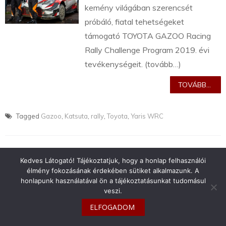
kemény világában szerencsét
próbáló, fiatal tehetségeket
támogató TOYOTA GAZOO Racing
Rally Challenge Program 2019. évi
tevékenységeit. (tovább…)
TOVÁBB...
Tagged
Gazoo
,
Katsuta
,
rally
,
Toyota
,
Yaris WRC
Kedves Látogató! Tájékoztatjuk, hogy a honlap felhasználói
élmény fokozásának érdekében sütiket alkalmazunk. A
info@toyotaclub.hu
honlapunk használatával ön a tájékoztatásunkat tudomásul
veszi.
Copyright © 2026
Toyota Klub Magyarország
ELFOGADOM