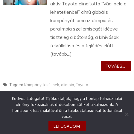
aktív Toyota elindította “Vágj bele a
lehetetlenbe!” című globális
kampányát, ami az olimpia és
paralimpia szellemiségét idézve
tiszteleg a bátorság, a kihívások
felvállalása és a fejlődés előtt.
(tovább…)
TOVÁBB...
Tagged
Kampány
,
kisfilmek
,
olimpia
,
Toyota
Kedves Látogató! Tájékoztatjuk, hogy a honlap felhasználói
élmény fokozásának érdekében sütiket alkalmazunk. A
honlapunk használatával ön a tájékoztatásunkat tudomásul
veszi.
info@toyotaclub.hu
ELFOGADOM
Copyright © 2026
Toyota Klub Magyarország