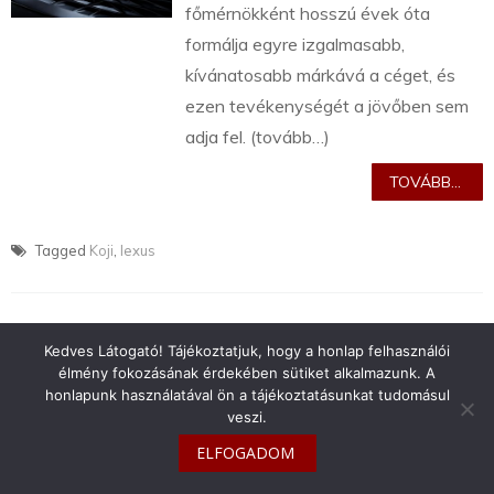
főmérnökként hosszú évek óta
formálja egyre izgalmasabb,
kívánatosabb márkává a céget, és
ezen tevékenységét a jövőben sem
adja fel. (tovább…)
TOVÁBB...
Tagged
Koji
,
lexus
Kedves Látogató! Tájékoztatjuk, hogy a honlap felhasználói
élmény fokozásának érdekében sütiket alkalmazunk. A
info@toyotaclub.hu
honlapunk használatával ön a tájékoztatásunkat tudomásul
veszi.
Copyright © 2026
Toyota Klub Magyarország
ELFOGADOM