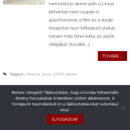
nemzetközi sikere után a Lexus
láthatóan nem csupán a
gasztronómia, a film és a dizájn
területére tesz felfedező utakat,
hanem más téren kilép az autók
világából. (tovább…)
TOVÁBB...
Tagged
L-finesse
,
lexus
,
LY650
,
takumi
Kedves Látogató! Tájékoztatjuk, hogy a honlap felhasználói
élmény fokozásának érdekében sütiket alkalmazunk. A
honlapunk használatával ön a tájékoztatásunkat tudomásul
veszi.
info@toyotaclub.hu
ELFOGADOM
Copyright © 2026
Toyota Klub Magyarország