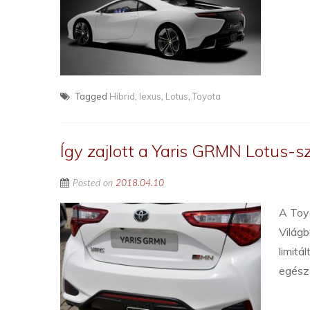
Tagged
Hibrid
,
lexus
,
Lotus
,
Toyota
Így zajlott a Yaris GRMN Lotus-sz
Posted on
2018.04.10
A Toyo
Világb
limitá
egész