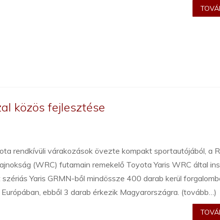
TOVÁB
al közös fejlesztése
ta rendkívüli várakozások övezte kompakt sportautójából, a R
ajnokság (WRC) futamain remekelő Toyota Yaris WRC által insp
lt szériás Yaris GRMN-ből mindössze 400 darab kerül forgalomb
 Európában, ebből 3 darab érkezik Magyarországra. (tovább…)
TOVÁB