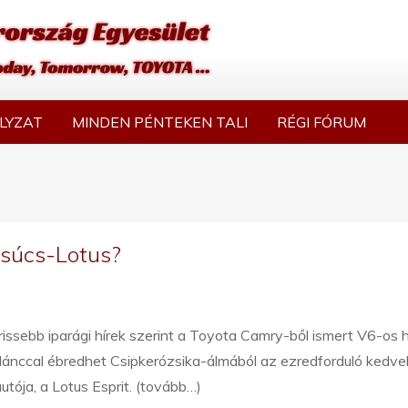
LYZAT
MINDEN PÉNTEKEN TALI
RÉGI FÓRUM
 csúcs-Lotus?
rissebb iparági hírek szerint a Toyota Camry-ből ismert V6-os h
lánccal ébredhet Csipkerózsika-álmából az ezredforduló kedvel
utója, a Lotus Esprit. (tovább…)