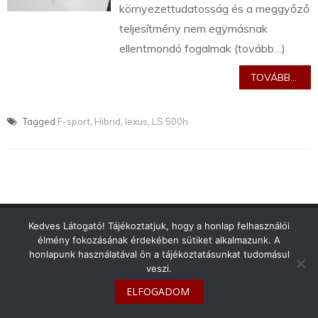
környezettudatosság és a meggyőző
teljesítmény nem egymásnak
ellentmondó fogalmak (tovább…)
TOVÁBB...
Tagged
F-sport
,
Hibrid
,
lexus
,
LS 500h
info@toyotaclub.hu
Kedves Látogató! Tájékoztatjuk, hogy a honlap felhasználói
élmény fokozásának érdekében sütiket alkalmazunk. A
Copyright © 2026
Toyota Klub Magyarország
honlapunk használatával ön a tájékoztatásunkat tudomásul
veszi.
ELFOGADOM