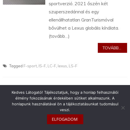
sportverzió. 2021 őszén két
szuperszedánnal és egy
ellenállhatatlan GranTurismóval
bővülhet a Lexus globális kínálata.
(tovább…)
TOVÁBB...
Tagged
F-sport
,
IS-F
,
LC-F
,
lexus
,
LS-F
Kedves Látogató! Tájékoztatjuk, hogy a honlap felhasználói
élmény fokozásának érdekében sütiket alkalmazunk. A
info@toyotaclub.hu
honlapunk használatával ön a tájékoztatásunkat tudomásul
veszi.
Copyright © 2026
Toyota Klub Magyarország
ELFOGADOM