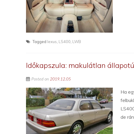
Tagged
lexus
,
LS400
,
LWB
Időkapszula: makulátlan állapot
Posted on
2019.12.05
Ha egy
felbuk
LS400
de rá