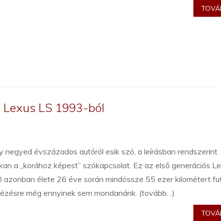
TOVÁB
ú Lexus LS 1993-ból
 negyed évszázados autóról esik szó, a leírásban rendszerint
kan a „korához képest” szókapcsolat. Ez az első generációs L
 azonban élete 26 éve során mindössze 55 ezer kilométert fut
nézésre még ennyinek sem mondanánk. (tovább…)
TOVÁB