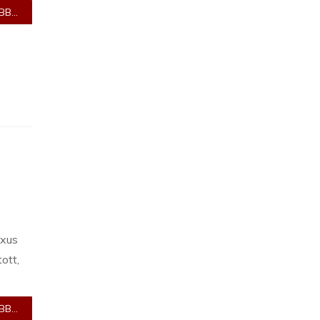
B...
exus
ott,
B...