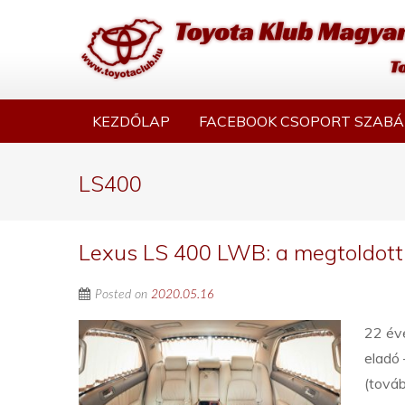
KEZDŐLAP
FACEBOOK CSOPORT SZABÁ
LS400
Lexus LS 400 LWB: a megtoldott
Posted on
2020.05.16
22 éve
eladó 
(tová