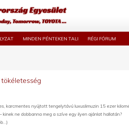
LYZAT
MINDEN PÉNTEKEN TALI
RÉGI FÓRUM
 tökéletesség
s, karcmentes nyújtott tengelytávú luxuslimuzin 15 ezer kilomé
– kinek ne dobbanna meg a szíve egy ilyen ajánlat hallatán?
bb…)