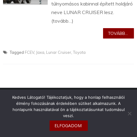
túlnyomásos kabinnal épített holdjáró
neve LUNAR CRUISER lesz.
(tovább…)
TOVÁBB...
Tagged
FCEV
,
Jaxa
,
Lunar Cruiser
,
Toyota
info@toyotaclub.hu
Kedves Látogató! Tájékoztatjuk, hogy a honlap felhasználói
élmény fokozásának érdekében sütiket alkalmazunk. A
Copyright © 2026
Toyota Klub Magyarország
honlapunk használatával ön a tájékoztatásunkat tudomásul
veszi.
ELFOGADOM