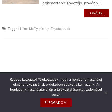
legismertebb Toyotája. (tovább…)
TOVÁBB...
Tagged
Hilux
,
McFly
,
pickup
,
Toyota
,
truck
info@toyotaclub.hu
Kedves Látogató! Tájékoztatjuk, hogy a honlap felhasználói
élmény fokozásának érdekében sütiket alkalmazunk. A
Copyright © 2026
Toyota Klub Magyarország
honlapunk használatával ön a tájékoztatásunkat tudomásul
veszi.
ELFOGADOM