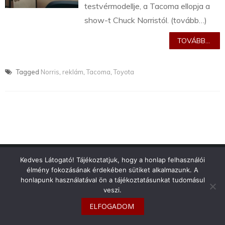
testvérmodellje, a Tacoma ellopja a
show-t Chuck Norristól. (tovább…)
TOVÁBB...
Tagged
Norris
,
reklám
,
Tacoma
,
Toyota
info@toyotaclub.hu
Kedves Látogató! Tájékoztatjuk, hogy a honlap felhasználói
élmény fokozásának érdekében sütiket alkalmazunk. A
Copyright © 2026
Toyota Klub Magyarország
honlapunk használatával ön a tájékoztatásunkat tudomásul
veszi.
ELFOGADOM