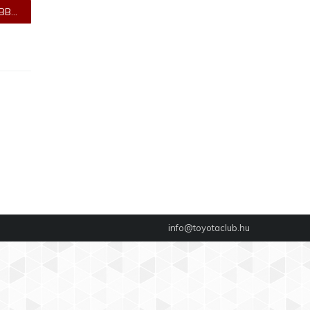
B...
info@toyotaclub.hu