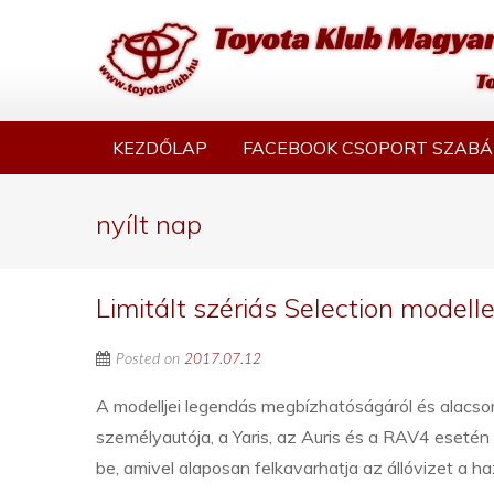
KEZDŐLAP
FACEBOOK CSOPORT SZABÁ
nyílt nap
Limitált szériás Selection model
Posted on
2017.07.12
A modelljei legendás megbízhatóságáról és alacso
személyautója, a Yaris, az Auris és a RAV4 esetén 
be, amivel alaposan felkavarhatja az állóvizet a h