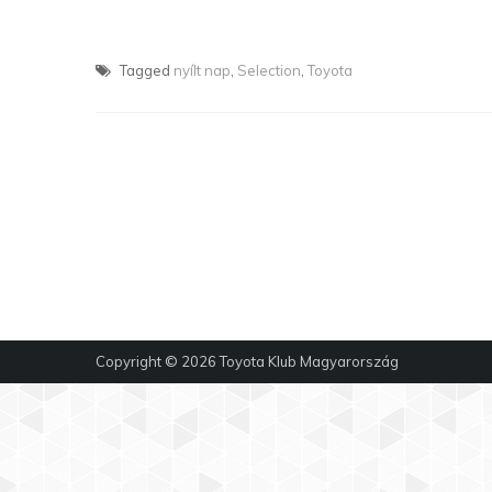
Tagged
nyílt nap
,
Selection
,
Toyota
Copyright © 2026
Toyota Klub Magyarország