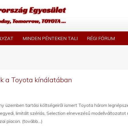
LYZAT
MINDEN PÉNTEKEN TALI
RÉGI FÓRUM
lek a Toyota kínálatában
ny üzemben tartási költségeiről ismert Toyota három legnépsz
egyedi, limitált szériás, Selection elnevezésű modellváltozatot
azai piacon. (tovább…)