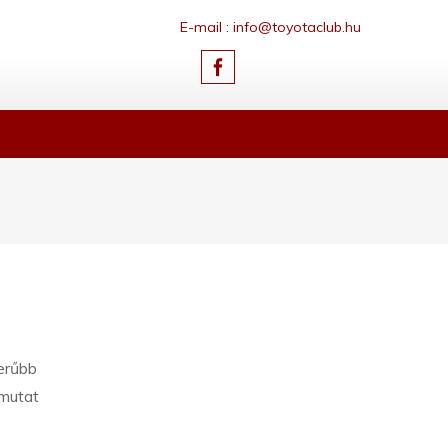
E-mail : info@toyotaclub.hu
erűbb
 mutat