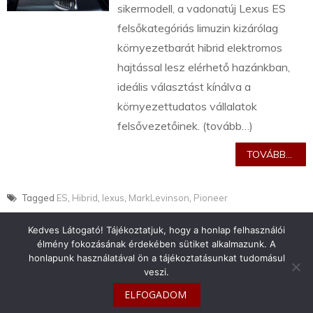
sikermodell, a vadonatúj Lexus ES
felsőkategóriás limuzin kizárólag
környezetbarát hibrid elektromos
hajtással lesz elérhető hazánkban,
ideális választást kínálva a
környezettudatos vállalatok
felsővezetőinek. (tovább…)
TOVÁBB...
Tagged
ES
,
Hibrid
,
lexus
,
MarkLevinson
,
Pioneer
Kedves Látogató! Tájékoztatjuk, hogy a honlap felhasználói
élmény fokozásának érdekében sütiket alkalmazunk. A
honlapunk használatával ön a tájékoztatásunkat tudomásul
veszi.
info@toyotaclub.hu
ELFOGADOM
Copyright © 2026
Toyota Klub Magyarország