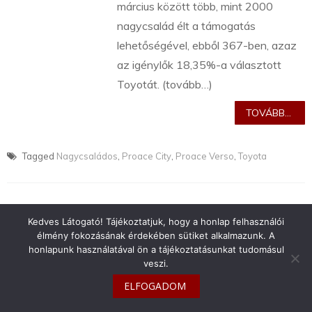
március között több, mint 2000
nagycsalád élt a támogatás
lehetőségével, ebből 367-ben, azaz
az igénylők 18,35%-a választott
Toyotát. (tovább…)
TOVÁBB...
Tagged
Nagycsaládos
,
Proace City
,
Proace Verso
,
Toyota
Kedves Látogató! Tájékoztatjuk, hogy a honlap felhasználói
élmény fokozásának érdekében sütiket alkalmazunk. A
info@toyotaclub.hu
honlapunk használatával ön a tájékoztatásunkat tudomásul
veszi.
Copyright © 2026
Toyota Klub Magyarország
ELFOGADOM