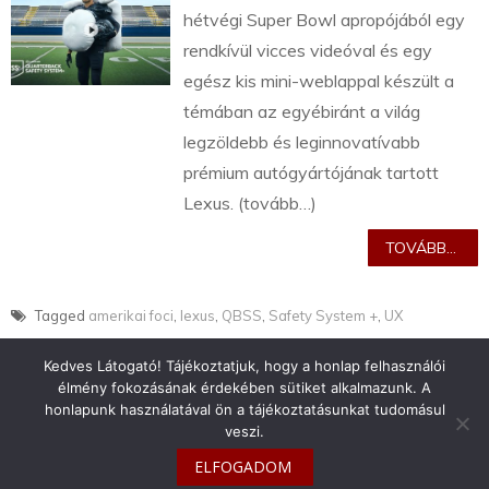
hétvégi Super Bowl apropójából egy
rendkívül vicces videóval és egy
egész kis mini-weblappal készült a
témában az egyébiránt a világ
legzöldebb és leginnovatívabb
prémium autógyártójának tartott
Lexus. (tovább…)
TOVÁBB...
Tagged
amerikai foci
,
lexus
,
QBSS
,
Safety System +
,
UX
Kedves Látogató! Tájékoztatjuk, hogy a honlap felhasználói
élmény fokozásának érdekében sütiket alkalmazunk. A
honlapunk használatával ön a tájékoztatásunkat tudomásul
veszi.
info@toyotaclub.hu
ELFOGADOM
Copyright © 2026
Toyota Klub Magyarország