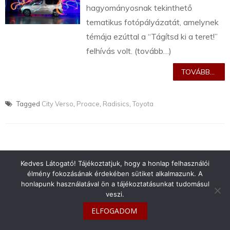
hagyományosnak tekinthető
tematikus fotópályázatát, amelynek
témája ezúttal a “Tágítsd ki a teret!”
felhívás volt. (tovább…)
TOVÁBB...
Tagged
City Verso
,
Proace
,
Radisics
,
Toyota
Kedves Látogató! Tájékoztatjuk, hogy a honlap felhasználói
info@toyotaclub.hu
élmény fokozásának érdekében sütiket alkalmazunk. A
honlapunk használatával ön a tájékoztatásunkat tudomásul
Copyright © 2026
Toyota Klub Magyarország
veszi.
ELFOGADOM