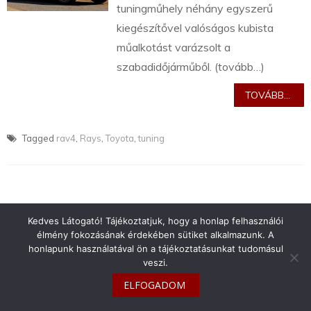
tuningműhely néhány egyszerű
kiegészítővel valóságos kubista
műalkotást varázsolt a
szabadidőjárműből. (tovább…)
TOVÁBB...
Tagged
rav4
,
Rays
,
Toyota
,
tuning
Kedves Látogató! Tájékoztatjuk, hogy a honlap felhasználói
info@toyotaclub.hu
élmény fokozásának érdekében sütiket alkalmazunk. A
Copyright © 2026
Toyota Klub Magyarország
honlapunk használatával ön a tájékoztatásunkat tudomásul
veszi.
ELFOGADOM