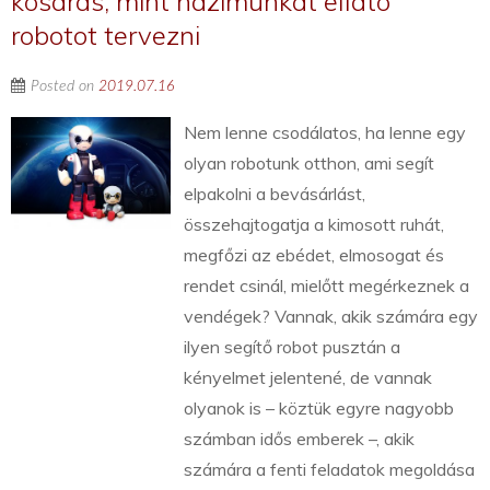
kosaras, mint házimunkát ellátó
robotot tervezni
Posted on
2019.07.16
Nem lenne csodálatos, ha lenne egy
olyan robotunk otthon, ami segít
elpakolni a bevásárlást,
összehajtogatja a kimosott ruhát,
megfőzi az ebédet, elmosogat és
rendet csinál, mielőtt megérkeznek a
vendégek? Vannak, akik számára egy
ilyen segítő robot pusztán a
kényelmet jelentené, de vannak
olyanok is – köztük egyre nagyobb
számban idős emberek –, akik
számára a fenti feladatok megoldása