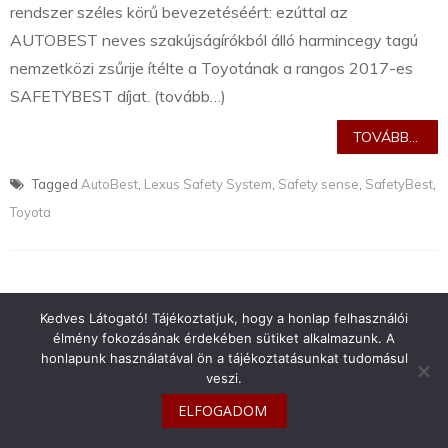
rendszer széles körű bevezetéséért: ezúttal az
AUTOBEST neves szakújságírókból álló harmincegy tagú
nemzetközi zsűrije ítélte a Toyotának a rangos 2017-es
SAFETYBEST díjat. (tovább…)
TOVÁBB...
Tagged
AutoBest
,
Lexus Safety System
,
Safety sense
,
SafetyBest
,
Toyota
Kedves Látogató! Tájékoztatjuk, hogy a honlap felhasználói
info@toyotaclub.hu
élmény fokozásának érdekében sütiket alkalmazunk. A
honlapunk használatával ön a tájékoztatásunkat tudomásul
Copyright © 2026
Toyota Klub Magyarország
veszi.
ELFOGADOM