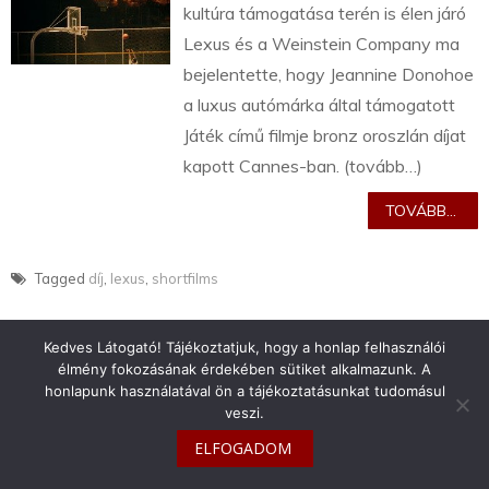
kultúra támogatása terén is élen járó
Lexus és a Weinstein Company ma
bejelentette, hogy Jeannine Donohoe
a luxus autómárka által támogatott
Játék című filmje bronz oroszlán díjat
kapott Cannes-ban. (tovább…)
TOVÁBB...
Tagged
díj
,
lexus
,
shortfilms
Kedves Látogató! Tájékoztatjuk, hogy a honlap felhasználói
élmény fokozásának érdekében sütiket alkalmazunk. A
honlapunk használatával ön a tájékoztatásunkat tudomásul
veszi.
info@toyotaclub.hu
ELFOGADOM
Copyright © 2026
Toyota Klub Magyarország