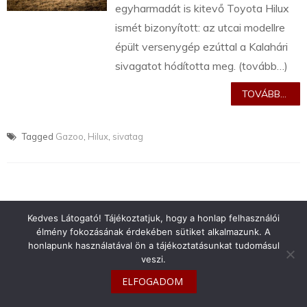
egyharmadát is kitevő Toyota Hilux
ismét bizonyított: az utcai modellre
épült versenygép ezúttal a Kalahári
sivagatot hódította meg. (tovább…)
TOVÁBB...
Tagged
Gazoo
,
Hilux
,
sivatag
Kedves Látogató! Tájékoztatjuk, hogy a honlap felhasználói
info@toyotaclub.hu
élmény fokozásának érdekében sütiket alkalmazunk. A
Copyright © 2026
Toyota Klub Magyarország
honlapunk használatával ön a tájékoztatásunkat tudomásul
veszi.
ELFOGADOM