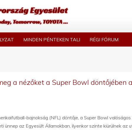
LYZAT
MINDEN PÉNTEKEN TALI
RÉGI FÓRUM
 meg a nézőket a Super Bowl döntőjében 
rikaifutball-bajnokság (NFL) döntője, a Super Bowl valóságos
i ünnep az Egyesült Államokban, ilyenkor szinte kiürülnek az u