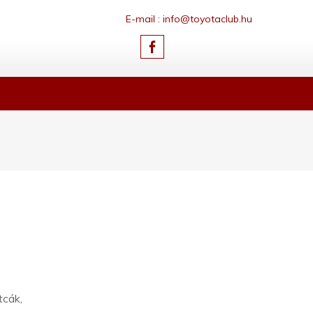
E-mail : info@toyotaclub.hu
a
tcák,