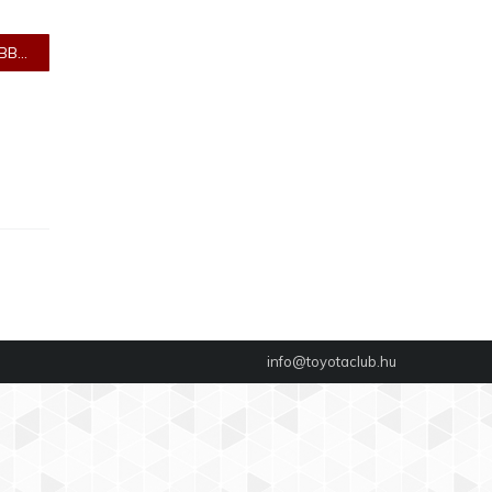
B...
info@toyotaclub.hu