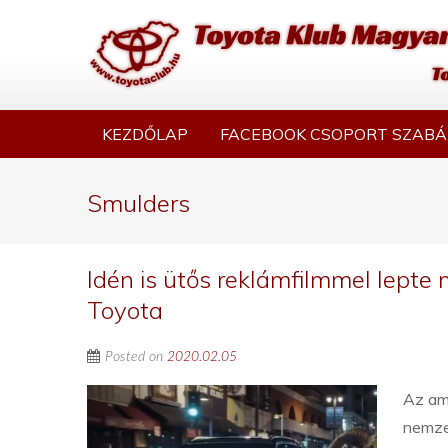
KEZDŐLAP
FACEBOOK CSOPORT SZABÁ
Smulders
Idén is ütős reklámfilmmel lepte
Toyota
Posted on
2020.02.05
Az ame
nemzet