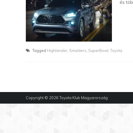
és töb
Tagged
Highlander
,
Smulders
,
SuperBowl
,
Toyota
Copyright © 2026
Toyota Klub Magyarország