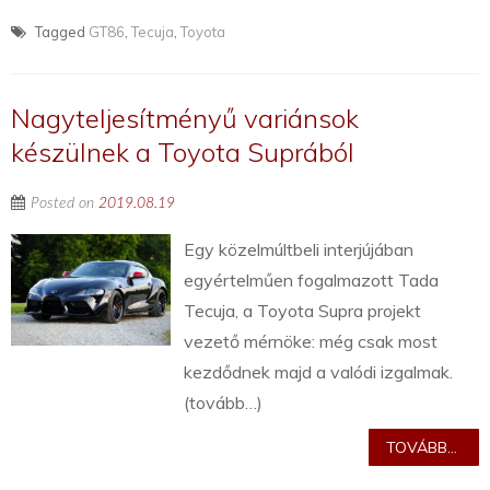
Tagged
GT86
,
Tecuja
,
Toyota
Nagyteljesítményű variánsok
készülnek a Toyota Suprából
Posted on
2019.08.19
Egy közelmúltbeli interjújában
egyértelműen fogalmazott Tada
Tecuja, a Toyota Supra projekt
vezető mérnöke: még csak most
kezdődnek majd a valódi izgalmak.
(tovább…)
TOVÁBB...