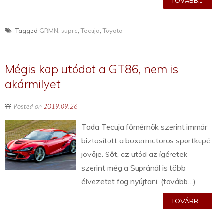
TOVÁBB...
Tagged
GRMN
,
supra
,
Tecuja
,
Toyota
Mégis kap utódot a GT86, nem is
akármilyet!
Posted on
2019.09.26
Tada Tecuja főmérnök szerint immár
biztosított a boxermotoros sportkupé
jövője. Sőt, az utód az ígéretek
szerint még a Supránál is több
élvezetet fog nyújtani. (tovább…)
TOVÁBB...