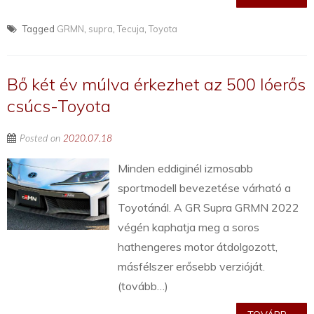
Tagged
GRMN
,
supra
,
Tecuja
,
Toyota
Bő két év múlva érkezhet az 500 lóerős
csúcs-Toyota
Posted on
2020.07.18
Minden eddiginél izmosabb
sportmodell bevezetése várható a
Toyotánál. A GR Supra GRMN 2022
végén kaphatja meg a soros
hathengeres motor átdolgozott,
másfélszer erősebb verzióját.
(tovább…)