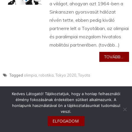
a világot, ahogyan azt 1964-ben a
Sinkanszen gyorsvasút hálózat
révén tette, ebben pedig kiváló
partnerre lelt a Toyotában, az olimpiai
és paralimpiai mozgalom hivatalos
mobilitási partnerében. (tovább…)
TOVÁBB...
Tagged
olimpia
,
robotika
,
Tokyo 2020
,
Toyota
Kedves Látogató! Tájékoztatjuk, hogy a honlap felhasználói
élmény fokozásának érdekében sütiket alkalmazunk. A
honlapunk használatával ön a tájékoztatásunkat tudomásul
veszi.
info@toyotaclub.hu
ELFOGADOM
Copyright © 2026
Toyota Klub Magyarország