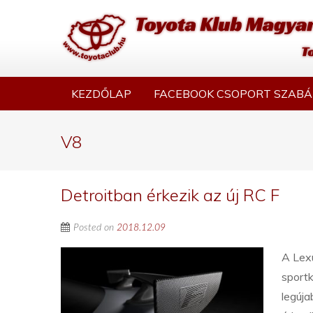
KEZDŐLAP
FACEBOOK CSOPORT SZABÁ
V8
Detroitban érkezik az új RC F
Posted on
2018.12.09
A Lexu
sportk
legúja