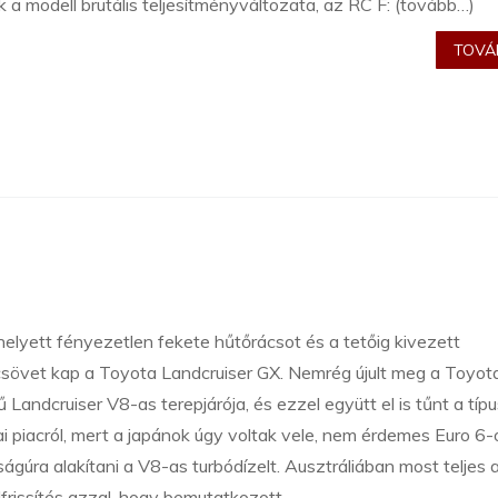
k a modell brutális teljesítményváltozata, az RC F: (tovább…)
TOVÁB
elyett fényezetlen fekete hűtőrácsot és a tetőig kivezett
sövet kap a Toyota Landcruiser GX. Nemrég újult meg a Toyota
 Landcruiser V8-as terepjárója, és ezzel együtt el is tűnt a típ
i piacról, mert a japánok úgy voltak vele, nem érdemes Euro 6-
ságúra alakítani a V8-as turbódízelt. Ausztráliában most teljes 
frissítés azzal, hogy bemutatkozott ...