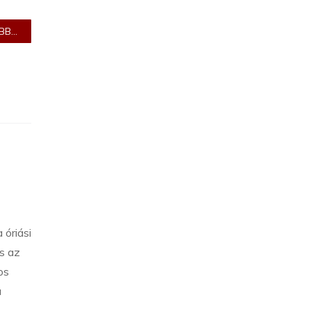
B...
 óriási
us az
os
a