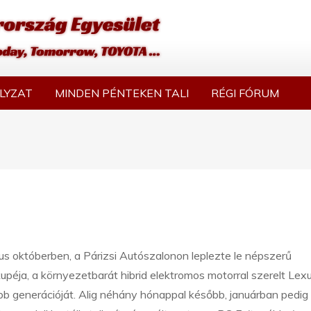
LYZAT
MINDEN PÉNTEKEN TALI
RÉGI FÓRUM
s októberben, a Párizsi Autószalonon leplezte le népszerű
upéja, a környezetbarát hibrid elektromos motorral szerelt Lex
bb generációját. Alig néhány hónappal később, januárban pedig