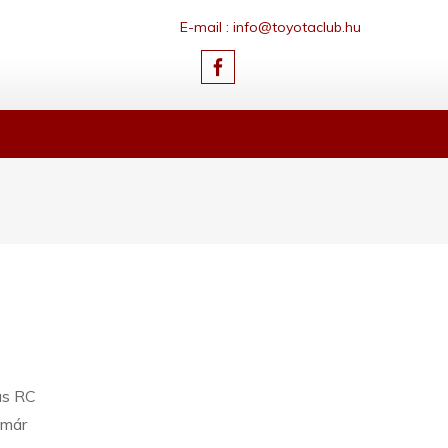
E-mail : info@toyotaclub.hu
us RC
 már