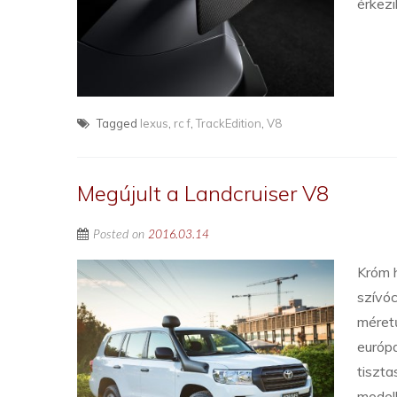
érkezi
Tagged
lexus
,
rc f
,
TrackEdition
,
V8
Megújult a Landcruiser V8
Posted on
2016.03.14
Króm h
szívóc
méretű
európa
tiszta
modell