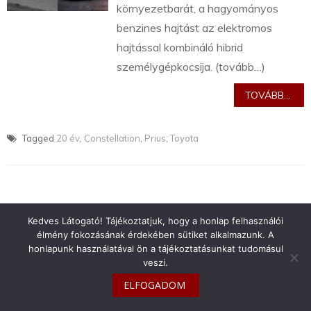
környezetbarát, a hagyományos
benzines hajtást az elektromos
hajtással kombináló hibrid
személygépkocsija. (tovább…)
TOVÁBB...
Tagged
20 év
,
Constellation
,
Prius
,
Toyota
Kedves Látogató! Tájékoztatjuk, hogy a honlap felhasználói
info@toyotaclub.hu
élmény fokozásának érdekében sütiket alkalmazunk. A
Copyright © 2026
Toyota Klub Magyarország
honlapunk használatával ön a tájékoztatásunkat tudomásul
veszi.
ELFOGADOM