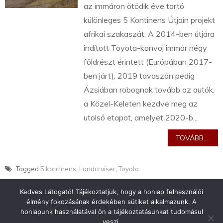
az immáron ötödik éve tartó
különleges 5 Kontinens Útjain projekt
afrikai szakaszát. A 2014-ben útjára
indított Toyota-konvoj immár négy
földrészt érintett (Európában 2017-
ben járt), 2019 tavaszán pedig
Ázsiában robognak tovább az autók,
a Közel-Keleten kezdve meg az
utolsó etapot, amelyet 2020-b...
TOVÁBB...
Tagged
5 kontinens
,
Landcruiser
,
Toyota
Kedves Látogató! Tájékoztatjuk, hogy a honlap felhasználói
élmény fokozásának érdekében sütiket alkalmazunk. A
honlapunk használatával ön a tájékoztatásunkat tudomásul
veszi.