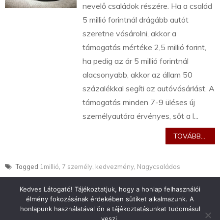
nevelő családok részére. Ha a család
5 millió forintnál drágább autót
szeretne vásárolni, akkor a
támogatás mértéke 2,5 millió forint,
ha pedig az ár 5 millió forintnál
alacsonyabb, akkor az állam 50
százalékkal segíti az autóvásárlást. A
támogatás minden 7-9 üléses új
személyautóra érvényes, sőt a l...
TOVÁBB...
Tagged
1millió
,
7 személy
,
kedvezmény
,
Nagycsaládos
Kedves Látogató! Tájékoztatjuk, hogy a honlap felhasználói
élmény fokozásának érdekében sütiket alkalmazunk. A
honlapunk használatával ön a tájékoztatásunkat tudomásul
veszi.