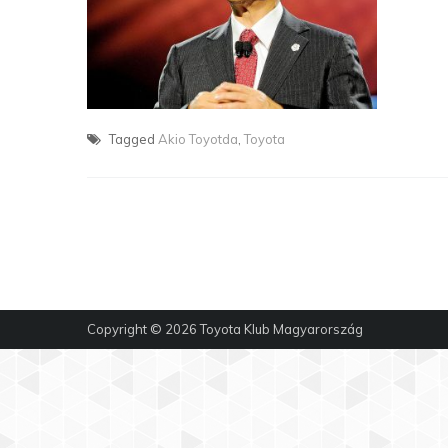
Tagged
Akio Toyotda
,
Toyota
Copyright © 2026
Toyota Klub Magyarország