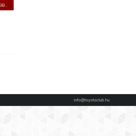
B...
info@toyotaclub.hu