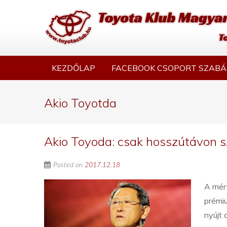
KEZDŐLAP
FACEBOOK CSOPORT SZABÁ
Akio Toyotda
Akio Toyoda: csak hosszútávon 
Posted on
2017.12.18
A mér
prémiu
nyújt 