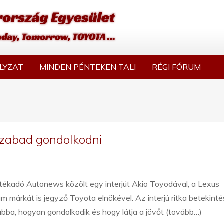
LYZAT
MINDEN PÉNTEKEN TALI
RÉGI FÓRUM
szabad gondolkodni
tékadó Autonews közölt egy interjút Akio Toyodával, a Lexus
m márkát is jegyző Toyota elnökével. Az interjú ritka betekinté
abba, hogyan gondolkodik és hogy látja a jövőt (tovább…)