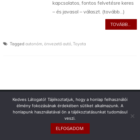
kapcsolatos, fontos felvetésre keres
– és javasol – választ. (tovább…)
TOVÁBB...
Tagged
autonóm
,
önvezető autó
,
Toyota
info@toyotaclub.hu
Kedves Látogató! Tájékoztatjuk, hogy a honlap felhasználói
élmény fokozásának érdekében sütiket alkalmazunk. A
Copyright © 2026
Toyota Klub Magyarország
honlapunk használatával ön a tájékoztatásunkat tudomásul
veszi.
ELFOGADOM